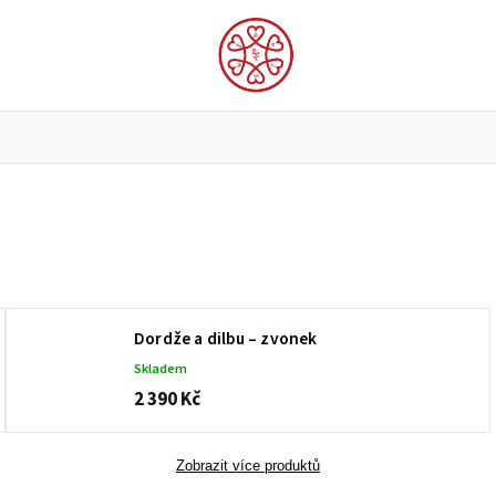
 Lungta a ochranné předměty
Domácí vybavení
Móda
Dordže a dilbu – zvonek
Skladem
2 390 Kč
Zobrazit více produktů