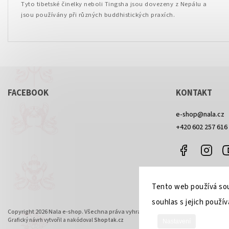
Tyto tibetské činelky neboli Tingsha jsou dovezeny z Nepálu a
jsou používány při různých buddhistických praxích.
FACEBOOK
KONTAKT
e-shop
@
nala.cz
+420 602 257 616
Facebook
Inst
Tento web používá sou
souhlas s jejich použív
Copyright 2026
Nala e-shop
. Všechna práva vyhrazena.
Grafický návrh vytvořil a nakódoval
Shoptak.cz
Nastavení