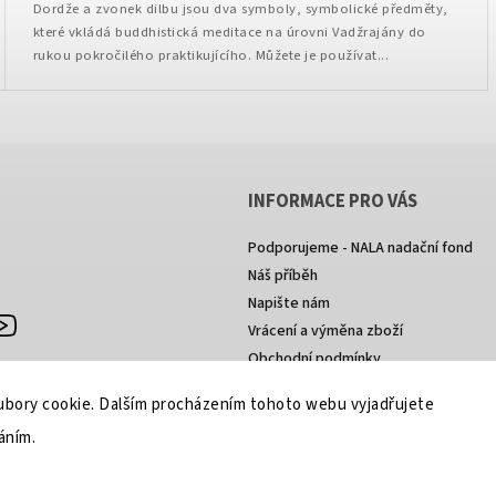
Dordže a zvonek dilbu jsou dva symboly, symbolické předměty,
které vkládá buddhistická meditace na úrovni Vadžrajány do
rukou pokročilého praktikujícího. Můžete je používat...
INFORMACE PRO VÁS
Podporujeme - NALA nadační fond
Náš příběh
Napište nám
agram
YouTube
Vrácení a výměna zboží
Obchodní podmínky
Podmínky ochrany osobních údajů
bory cookie. Dalším procházením tohoto webu vyjadřujete
áním.