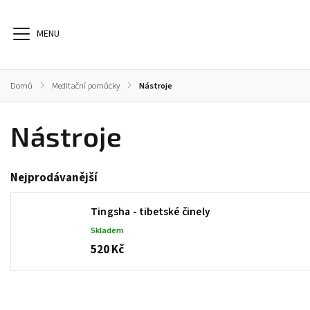
Domů
/
Meditační pomůcky
/
Nástroje
Nástroje
Knihy
Zdraví
Meditační pomůcky
Praporky
Nejprodávanější
Tingsha - tibetské činely
Skladem
520 Kč