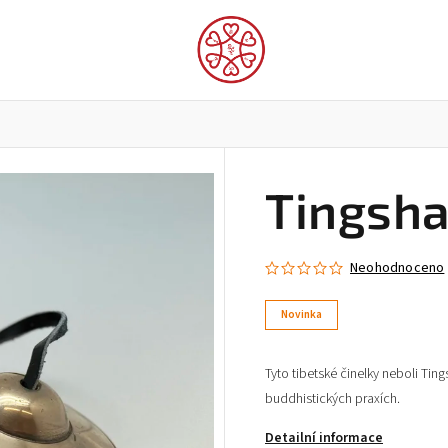
Tingsha 
 Lungta a ochranné předměty
Domácí vybavení
Móda
Neohodnoceno
Novinka
Tyto tibetské činelky neboli Ti
buddhistických praxích.
Detailní informace