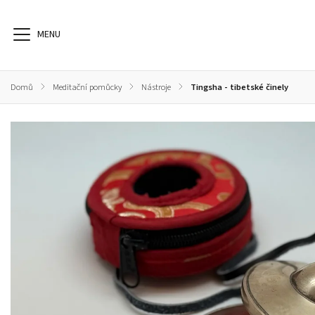
Domů
/
Meditační pomůcky
/
Nástroje
/
Tingsha - tibetské činely
Knihy
Zdraví
Meditační pomůcky
Praporky