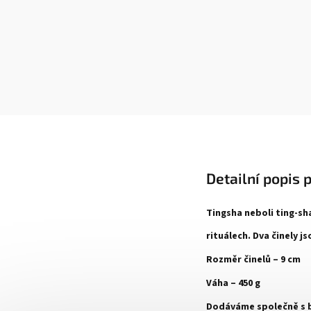
Detailní popis 
Tingsha neboli ting-sh
rituálech. Dva činely 
Rozměr činelů – 9 cm
Váha – 450 g
Dodáváme společně s