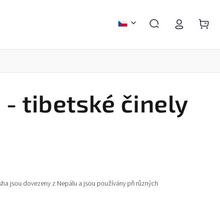
- tibetské činely
 a doplňky
Nástěnné kalendáře a diáře
Přání a pohledy
ngsha jsou dovezeny z Nepálu a jsou používány při různých