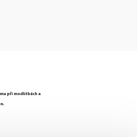
smu při modlitbách a
ón.