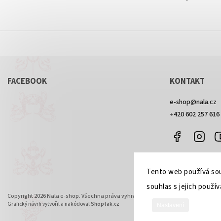
FACEBOOK
KONTAKT
e-shop
@
nala.cz
+420 602 257 616
Facebook
Inst
Tento web používá sou
souhlas s jejich použív
Copyright 2026
Nala e-shop
. Všechna práva vyhrazena.
Grafický návrh vytvořil a nakódoval
Shoptak.cz
Nastavení