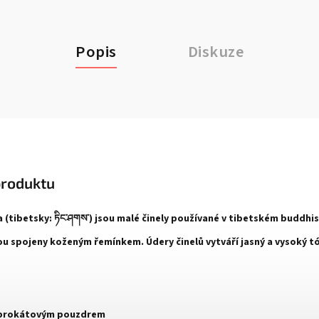
Popis
Diskuze
produktu
a (tibetsky:
ཏིང་ཤགས་
) jsou malé činely používané v tibetském buddhi
jsou spojeny koženým řemínkem. Údery činelů vytváří jasný a vysoký t
 brokátovým pouzdrem