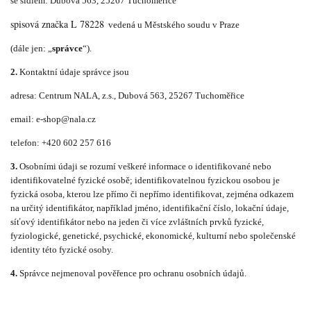
se sídlem:
Dubová 563, 25267 Tuchoměřice
spisová značka L 78228
vedená u Městského soudu v Praze
(dále jen: „
správce
“).
2.
Kontaktní údaje správce jsou
adresa: Centrum NALA, z.s.,
Dubová 563, 25267 Tuchoměřice
email: e-shop@nala.cz
telefon: +420 602 257 616
3.
Osobními údaji se rozumí veškeré informace o identifikované nebo
identifikovatelné fyzické osobě; identifikovatelnou fyzickou osobou je
fyzická osoba, kterou lze přímo či nepřímo identifikovat, zejména odkazem
na určitý identifikátor, například jméno, identifikační číslo, lokační údaje,
síťový identifikátor nebo na jeden či více zvláštních prvků fyzické,
fyziologické, genetické, psychické, ekonomické, kulturní nebo společenské
identity této fyzické osoby.
4.
Správce nejmenoval pověřence pro ochranu osobních údajů.