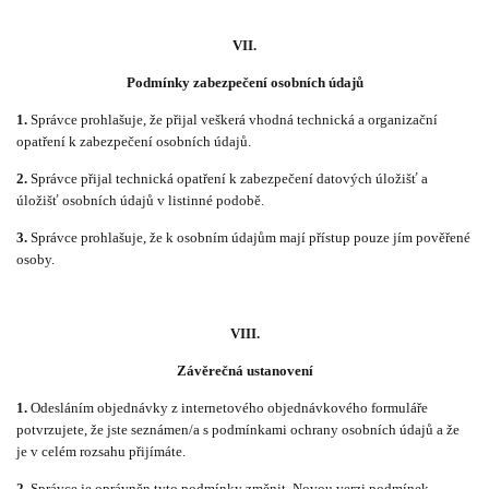
VII.
Podmínky zabezpečení osobních údajů
1.
Správce prohlašuje, že přijal veškerá vhodná technická a organizační
opatření k zabezpečení osobních údajů.
2.
Správce přijal technická opatření k zabezpečení datových úložišť a
úložišť osobních údajů v listinné podobě.
3.
Správce prohlašuje, že k osobním údajům mají přístup pouze jím pověřené
osoby.
VIII.
Závěrečná ustanovení
1.
Odesláním objednávky z internetového objednávkového formuláře
potvrzujete, že jste seznámen/a s podmínkami ochrany osobních údajů a že
je v celém rozsahu přijímáte.
2.
Správce je oprávněn tyto podmínky změnit. Novou verzi podmínek