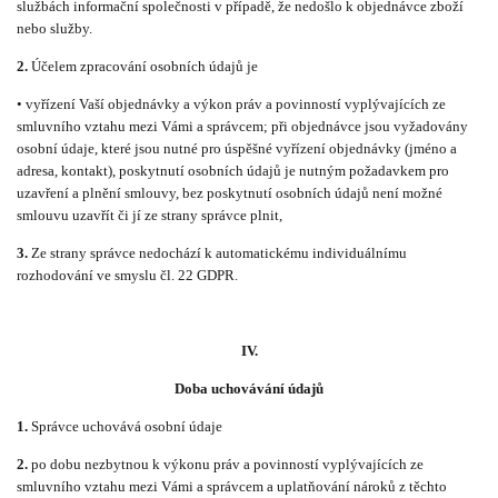
službách informační společnosti v případě, že nedošlo k objednávce zboží
nebo služby.
2.
Účelem zpracování osobních údajů je
• vyřízení Vaší objednávky a výkon práv a povinností vyplývajících ze
smluvního vztahu mezi Vámi a správcem; při objednávce jsou vyžadovány
osobní údaje, které jsou nutné pro úspěšné vyřízení objednávky (jméno a
adresa, kontakt), poskytnutí osobních údajů je nutným požadavkem pro
uzavření a plnění smlouvy, bez poskytnutí osobních údajů není možné
smlouvu uzavřít či jí ze strany správce plnit,
3.
Ze strany správce nedochází k automatickému individuálnímu
rozhodování ve smyslu čl. 22 GDPR.
IV.
Doba uchovávání údajů
1.
Správce uchovává osobní údaje
2.
po dobu nezbytnou k výkonu práv a povinností vyplývajících ze
smluvního vztahu mezi Vámi a správcem a uplatňování nároků z těchto